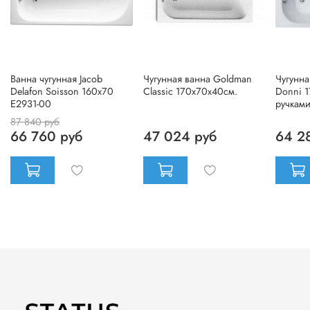
Ванна чугунная Jacob
Чугунная ванна Goldman
Чугунна
Delafon Soisson 160x70
Classic 170x70x40см.
Donni 1
E2931-00
ручкам
87 840 руб
66 760 руб
47 024 руб
64 2