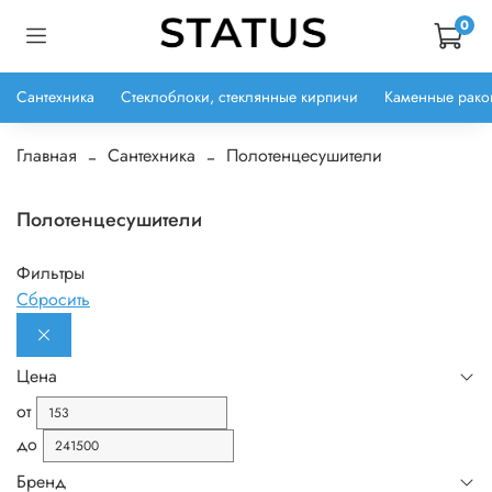
0
Сантехника
Стеклоблоки, стеклянные кирпичи
Каменные рако
Главная
Сантехника
Полотенцесушители
Полотенцесушители
Фильтры
Сбросить
Цена
от
до
Бренд