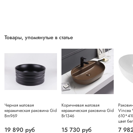
Товары, упомянутые в статье
Черная матовая
Коричневая матовая
Раковин
керамическая раковина Gid
керамическая раковина Gid
Vincea 
Bm969
Br1346
610*41
цвет бе
19 890 руб
15 730 руб
7 98