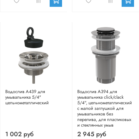
Водослив A439 для
Водослив A394 для
умывальника 5/4"
умывальника click/clack
цельнометаллический
5/4", цельнометаллический
с малой заглушкой для
умывальников без
перелива, для пластиковых
и стеклянных умыв
1 002 руб
2 945 руб