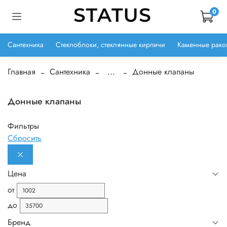
0
Сантехника
Стеклоблоки, стеклянные кирпичи
Каменные рако
Главная
Сантехника
...
Донные клапаны
Донные клапаны
Фильтры
Сбросить
Цена
от
до
Бренд