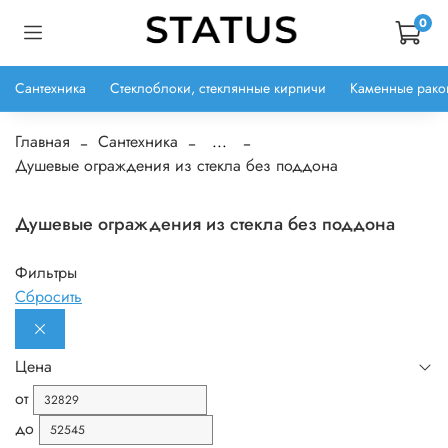
0
Сантехника
Стеклоблоки, стеклянные кирпичи
Каменные рако
Главная
Сантехника
...
Душевые ограждения из стекла без поддона
Душевые ограждения из стекла без поддона
Фильтры
Сбросить
Цена
от
до