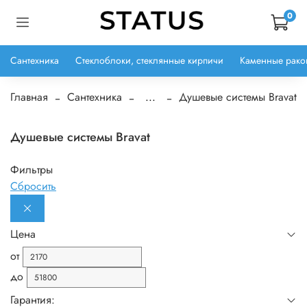
0
Сантехника
Стеклоблоки, стеклянные кирпичи
Каменные рако
Главная
Сантехника
...
Душевые системы Bravat
Душевые системы Bravat
Фильтры
Сбросить
Цена
от
до
Гарантия: