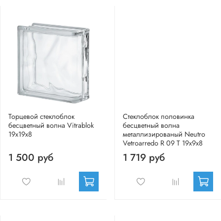
Торцевой стеклоблок
Стеклоблок половинка
бесцветный волна Vitrablok
бесцветный волна
19x19x8
металлизированый Neutro
Vetroarredo R 09 T 19x9x8
1 500 руб
1 719 руб