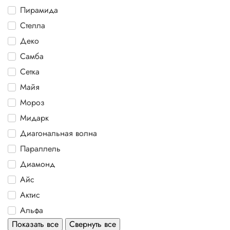
Пирамида
Стелла
Деко
Самба
Сетка
Майя
Мороз
Мидарк
Диагональная волна
Параллель
Диамонд
Айс
Актис
Альфа
Показать все
Свернуть все