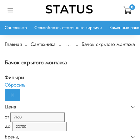
0
Сантехника
Стеклоблоки, стеклянные кирпичи
Каменные рако
Главная
Сантехника
...
Бачок скрытого монтажа
Бачок скрытого монтажа
Фильтры
Сбросить
Цена
от
до
Бренд