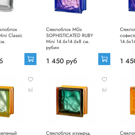
еклоблок
Стеклоблок MGs
Стекло
ini Classic
SOPHISTICATED RUBY
софист
см.
Mini 14.6x14.6x8 см.
14.6x1
рубин
б
1 450 руб
1 45
зеленый
Стеклоблок изумруд
Стекло