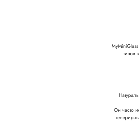
MyMiniGlass
типов 
Натураль
Он часто и
генериров