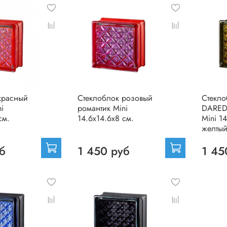
красный
Стеклоблок розовый
Стекл
i
романтик Mini
DARED
см.
14.6x14.6x8 см.
Mini 1
желты
б
1 450 руб
1 45