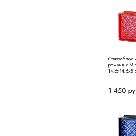
Стеклоблок 
романтик Min
14.6x14.6x8 
1 450 ру