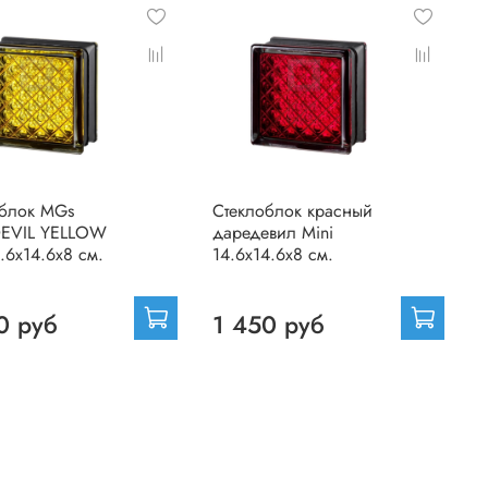
облок MGs
Стеклоблок красный
EVIL YELLOW
даредевил Mini
4.6x14.6x8 см.
14.6x14.6x8 см.
й
0 руб
1 450 руб