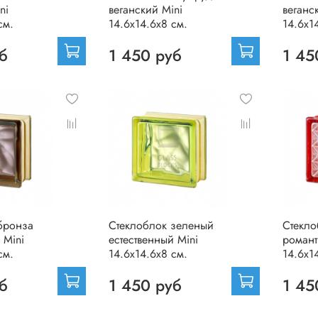
ni
веганский Mini
веганс
см.
14.6x14.6x8 см.
14.6x1
б
1 450 руб
1 45
бронза
Стеклоблок зеленый
Стекло
 Mini
естественный Mini
романт
см.
14.6x14.6x8 см.
14.6x1
б
1 450 руб
1 45