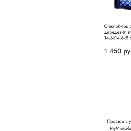
Стеклоблок 
даредевил M
14.6x14.6x8 
1 450 ру
Простое в 
MyMiniGla