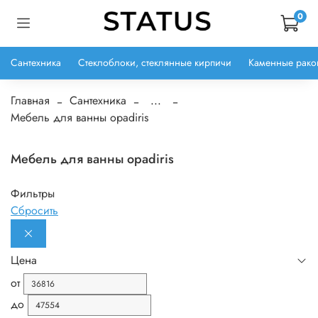
0
Сантехника
Стеклоблоки, стеклянные кирпичи
Каменные рако
Главная
Сантехника
...
Мебель для ванны opadiris
Мебель для ванны opadiris
Фильтры
Сбросить
Цена
от
до