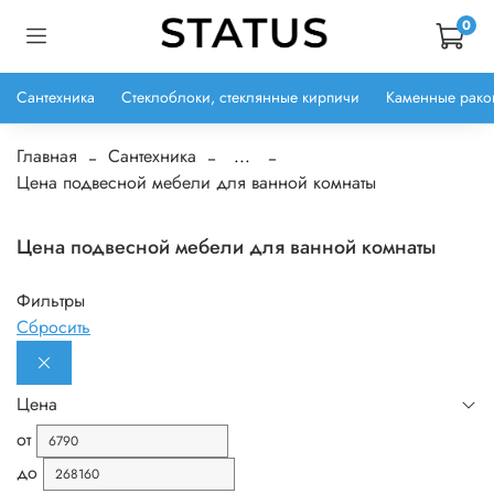
0
Сантехника
Стеклоблоки, стеклянные кирпичи
Каменные рако
Главная
Сантехника
...
Цена подвесной мебели для ванной комнаты
Цена подвесной мебели для ванной комнаты
Фильтры
Сбросить
Цена
от
до