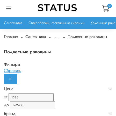
0
Сантехника
Стеклоблоки, стеклянные кирпичи
Каменные рако
Главная
Сантехника
...
Подвесные раковины
Подвесные раковины
Фильтры
Сбросить
Цена
от
до
Бренд