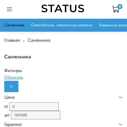
0
Сантехника
Стеклоблоки, стеклянные кирпичи
Каменные рако
Главная
Сантехника
Сантехника
Фильтры
Сбросить
Цена
от
до
Гарантия: