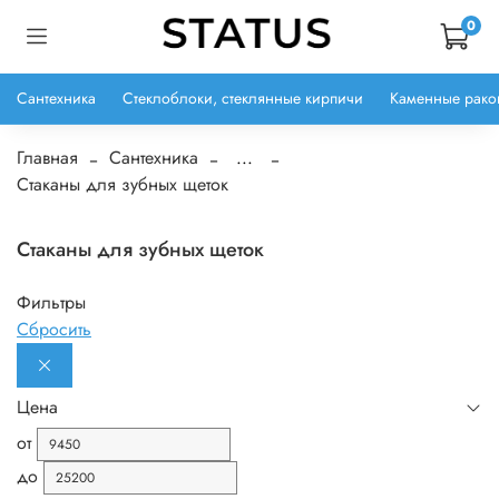
0
Сантехника
Стеклоблоки, стеклянные кирпичи
Каменные рако
Главная
Сантехника
...
Стаканы для зубных щеток
Стаканы для зубных щеток
Фильтры
Сбросить
Цена
от
до