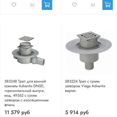
583248 Трап для ванной
583224 Трап с сухим
комнаты Advantix DN50,
затвором Viega Advantix
горизонтальный выпуск,
вертик.
мод. 49362 с сухим
затвором с изоляционным
фланц
11 579 руб
5 914 руб