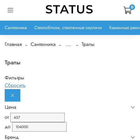
0
Сантехника
Стеклоблоки, стеклянные кирпичи
Каменные рако
Главная
Сантехника
...
Трапы
Трапы
Фильтры
Сбросить
Цена
от
до
Бренд