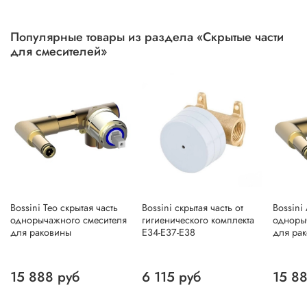
Популярные товары из раздела «Скрытые части
для смесителей»
Bossini Teo скрытая часть
Bossini скрытая часть от
Bossini
однорычажного смесителя
гигиенического комплекта
одноры
для раковины
E34-E37-E38
для ра
15 888 руб
6 115 руб
15 8