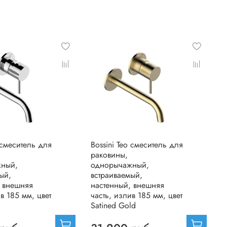
o смеситель для
Bossini Teo смеситель для
раковины,
жный,
однорычажный,
ый,
встраиваемый,
, внешняя
настенный, внешняя
ив 185 мм, цвет
часть, излив 185 мм, цвет
Satined Gold