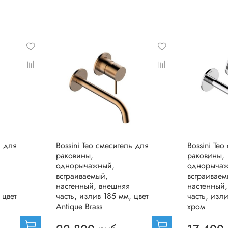
ь для
Bossini Teo смеситель для
Bossini Te
раковины,
раковины,
однорычажный,
однорыча
встраиваемый,
встраиваем
настенный, внешняя
настенный
 цвет
часть, излив 185 мм, цвет
часть, изл
Antique Brass
хром