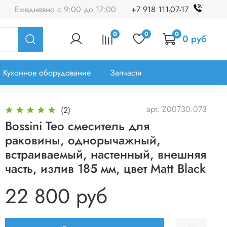
Ежедневно с 9:00 до 17:00
+7 918 111-07-17
0
0
0
0 руб
Кухонное оборудование
Запчасти
арт.
Z00730.073
(2)
Bossini Teo смеситель для
раковины, однорычажный,
встраиваемый, настенный, внешняя
часть, излив 185 мм, цвет Matt Black
22 800 руб