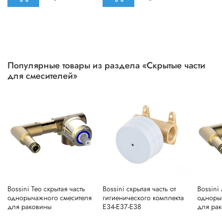
Популярные товары из раздела «Скрытые части
для смесителей»
Bossini Teo скрытая часть
Bossini скрытая часть от
Bossini
однорычажного смесителя
гигиенического комплекта
одноры
для раковины
E34-E37-E38
для ра