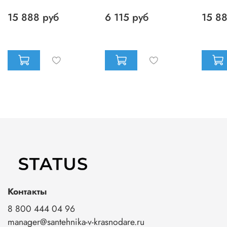
15 888 руб
6 115 руб
15 8
Контакты
8 800 444 04 96
manager@santehnika-v-krasnodare.ru