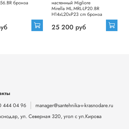
56.BR бронза
настенный Migliore
ф
Mirella ML.MRL-LP20.BR
M
H14xL20xP23 cm бронза
б
руб
25 200 руб
акты
0 444 04 96
manager@santehnika-v-krasnodare.ru
аснодар, ул. Северная 320, угол с ул.Кирова