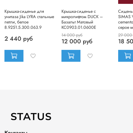
Крышка-сиденье для
Крышка-сиденье с
Сиденье
унитаза Jika LYRA стальные
микролифтом DUCK –
SIMAS 
петли, белое
Базальт Матовый
cemento
8.9251.5.300.063.9
KC0903.01.0600E
серое 
14 000 руб
29 000
2 440 руб
12 000 руб
18 5
Контакты