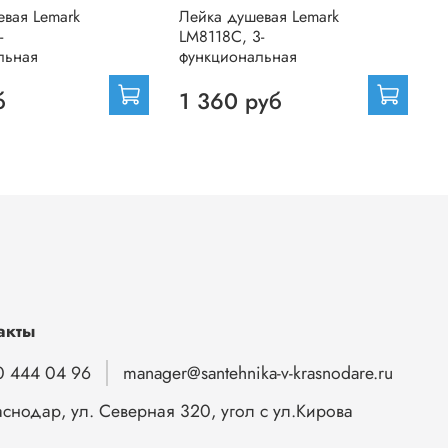
евая Lemark
Лейка душевая Lemark
Л
-
LM8118C, 3-
L
льная
функциональная
ф
б
1 360 руб
акты
0 444 04 96
manager@santehnika-v-krasnodare.ru
аснодар, ул. Северная 320, угол с ул.Кирова