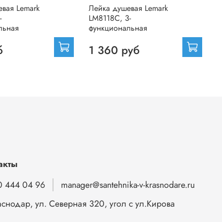
евая Lemark
Лейка душевая Lemark
Л
-
LM8118C, 3-
L
льная
функциональная
ф
б
1 360 руб
акты
0 444 04 96
manager@santehnika-v-krasnodare.ru
аснодар, ул. Северная 320, угол с ул.Кирова