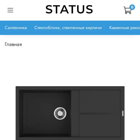
0
Сантехника
Стеклоблоки, стеклянные кирпичи
Каменные рако
Главная