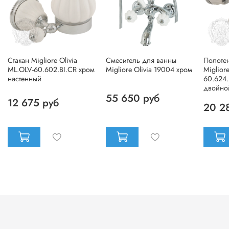
Стакан Migliore Olivia
Смеситель для ванны
Полоте
ML.OLV-60.602.BI.CR хром
Migliore Olivia 19004 хром
Miglior
настенный
60.624.
двойно
55 650 руб
12 675 руб
20 2