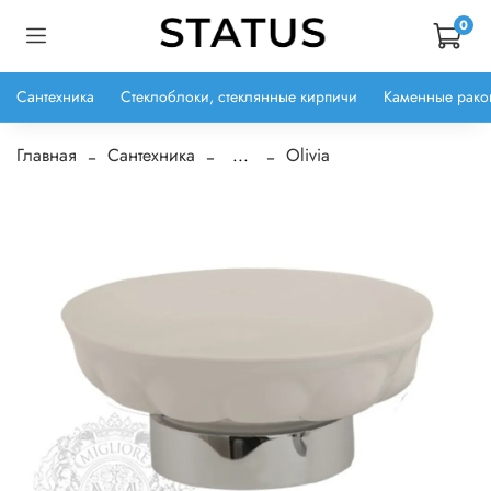
0
Сантехника
Стеклоблоки, стеклянные кирпичи
Каменные рако
Главная
Сантехника
...
Olivia