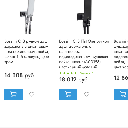
Bossini C13 ручной душ:
Bossini C13 Flat One ручной
Bossini
держатель с шланговым
душ: держатель с
душ:де
подсоединением, лейка,
шланговым
шланго
шланг 1, 5 м латунь, цвет
подсоединением, душевая
подсое
хром
лейка, шланг (A00158),
лейка, 
цвет черный матовый
цвет че
14 808 руб
Отзывов: 1
12 8
18 012 руб