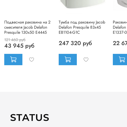
Подвесная раковина на 2
Тумба под раковину Jacob
Раковин
смесителя Jacob Delafon
Delafon Presquile 83x45
Delafon
Presquile 130x50 E4445
EB1104-G1C
E1337-
121 460 руб
247 320 руб
22 6
43 945 руб