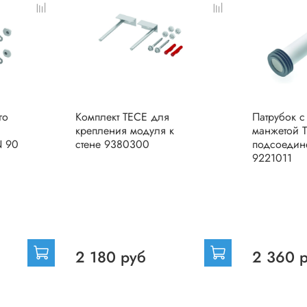
го
Комплект TECE для
Патрубок с
крепления модуля к
манжетой 
N 90
стене 9380300
подсоедин
9221011
2 180 руб
2 360 