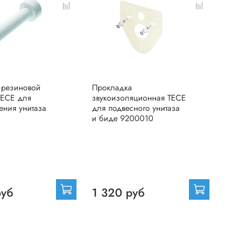
 резиновой
Прокладка
К
TECE для
звукоизоляционная TECE
и
ения унитаза
для подвесного унитаза
T
и биде 9200010
руб
1 320 руб