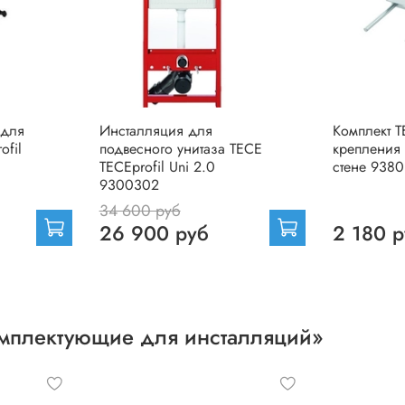
 для
Инсталляция для
Комплект 
ofil
подвесного унитаза TECE
крепления
TECEprofil Uni 2.0
стене 938
9300302
34 600 руб
26 900 руб
2 180 
омплектующие для инсталляций»