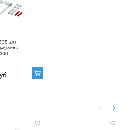
TECE для
 модуля к
0300
руб