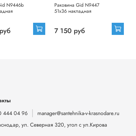
Gid N9446b
Раковина Gid N9447
Р
ладная
51x36 накладная
8
 руб
7 150 руб
акты
0 444 04 96
manager@santehnika-v-krasnodare.ru
аснодар, ул. Северная 320, угол с ул.Кирова