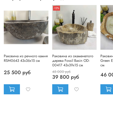
-12%
Раковина из речного камня
Раковина из окаменелого
Раковин
RSM0643 43x36x15 см
дерева Fossil Basin OD-
Green 
00417 43x39x15 см
см
25 500 руб
45 000 руб
46 0
39 800 руб