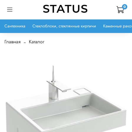
0
Сантехника
Стеклоблоки, стеклянные кирпичи
Каменные рако
Главная
Каталог