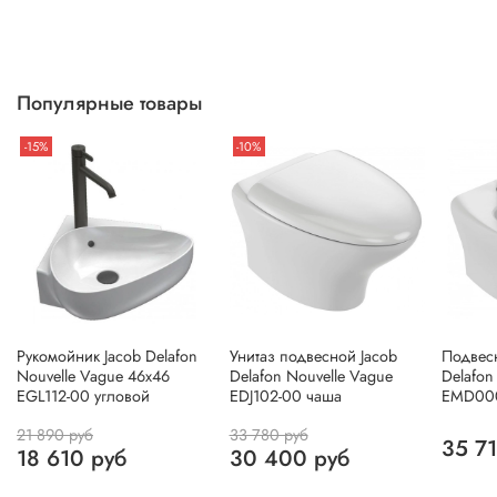
Популярные товары
-15%
-10%
Рукомойник Jacob Delafon
Унитаз подвесной Jacob
Подвес
Nouvelle Vague 46х46
Delafon Nouvelle Vague
Delafon
EGL112-00 угловой
EDJ102-00 чаша
EMD00
21 890 руб
33 780 руб
35 7
18 610 руб
30 400 руб