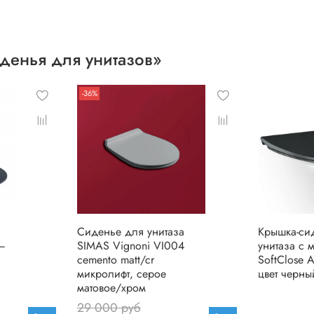
денья для унитазов»
-36%
Сиденье для унитаза
Крышка-си
–
SIMAS Vignoni VI004
унитаза c 
cemento matt/cr
SoftClose 
микролифт, серое
цвет черны
матовое/хром
29 000 руб