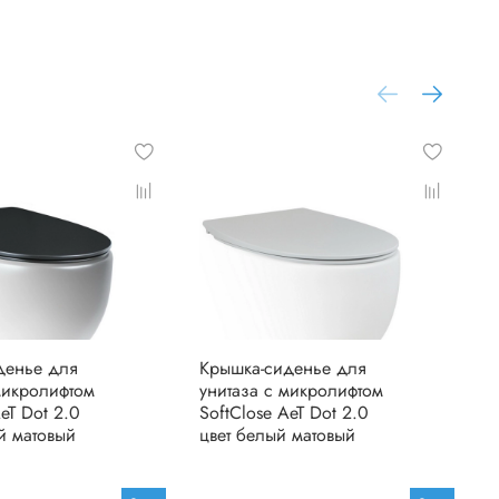
денье для
Крышка-сиденье для
К
микролифтом
унитаза c микролифтом
у
AeT Dot 2.0
SoftClose AeT Dot 2.0
S
й матовый
цвет белый матовый
ц