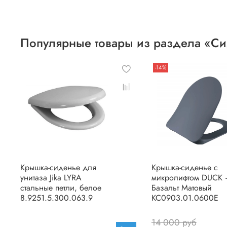
Популярные товары из раздела «Си
-14%
Крышка-сиденье для
Крышка-сиденье с
унитаза Jika LYRA
микролифтом DUCK 
стальные петли, белое
Базальт Матовый
8.9251.5.300.063.9
KC0903.01.0600E
14 000 руб