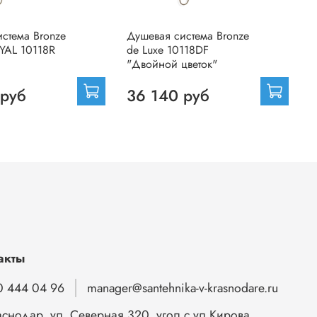
стема Bronze
Душевая система Bronze
Д
YAL 10118R
de Luxe 10118DF
d
"Двойной цветок"
1
 руб
36 140 руб
акты
0 444 04 96
manager@santehnika-v-krasnodare.ru
аснодар, ул. Северная 320, угол с ул.Кирова