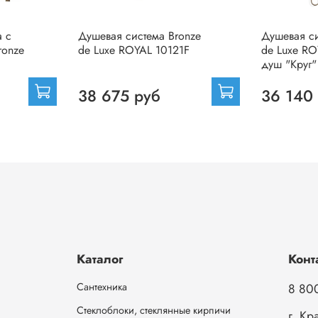
 с
Душевая система Bronze
Душевая си
ronze
de Luxe ROYAL 10121F
de Luxe RO
душ "Круг"
38 675 руб
36 140
Каталог
Конт
Сантехника
8 80
Стеклоблоки, стеклянные кирпичи
г. Кр