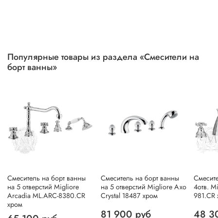
Популярные товары из раздела «Смесители на
борт ванны»
Смеситель на борт ванны
Смеситель на борт ванны
Смесите
на 5 отверстий Migliore
на 5 отверстий Migliore Axo
4отв. M
Arcadia ML.ARC-8380.CR
Crystal 18487 хром
981.CR
хром
81 900 руб
48 3