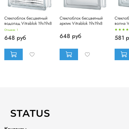
Стеклоблок бесцветный
Стеклоблок бесцветный
Стеклоб
водопад Vitrablok 19х19х8
арктик Vitrablok 19х19х8
волна V
Отзывов: 1
648 руб
648 руб
581 