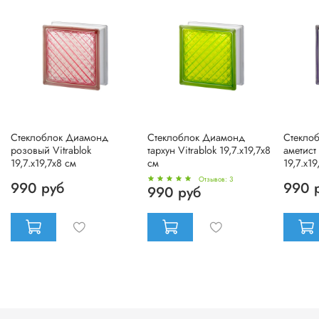
Стеклоблок Диамонд
Стеклоблок Диамонд
Стекло
розовый Vitrablok
тархун Vitrablok 19,7.x19,7x8
аметист 
19,7.x19,7x8 см
см
19,7.x19
Отзывов: 3
990 руб
990 
990 руб