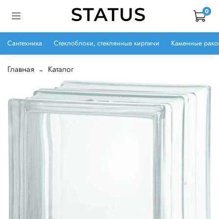
0
Сантехника
Стеклоблоки, стеклянные кирпичи
Каменные рако
Главная
Каталог