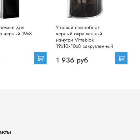
лемент для
Угловой стеклоблок
С
а черный 19х8
черный окрашенный
в
изнутри Vitrablok
19x10x10x8 закругленный
б
1 936 руб
акты