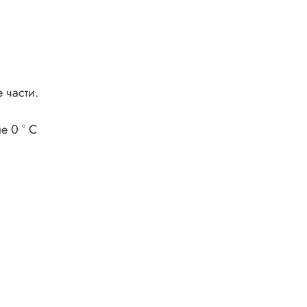
 части.
е 0 ° C