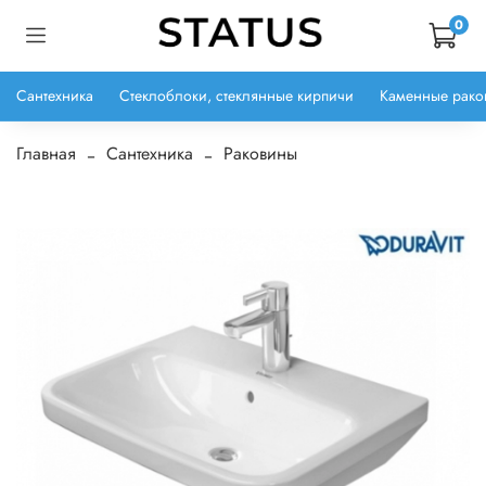
0
Сантехника
Стеклоблоки, стеклянные кирпичи
Каменные рако
Главная
Сантехника
Раковины