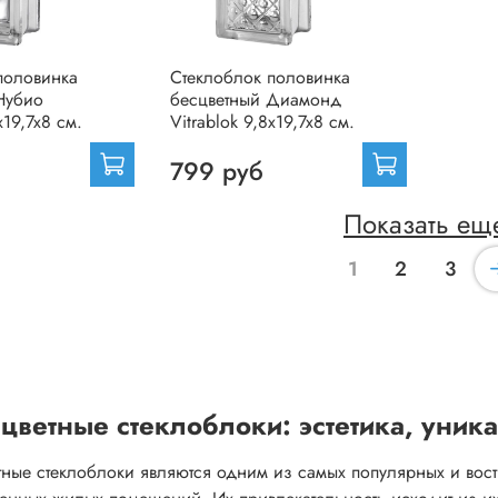
половинка
Стеклоблок половинка
Нубио
бесцветный Диамонд
x19,7x8 см.
Vitrablok 9,8x19,7x8 см.
799 руб
Показать ещ
1
2
3
цветные стеклоблоки: эстетика, уник
тные стеклоблоки являются одним из самых популярных и вост