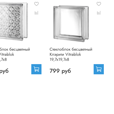
блок бесцветный
Стеклоблок бесцветный
itrablok
Клэрити Vitrablok
,7x8
19,7x19,7x8
руб
799 руб