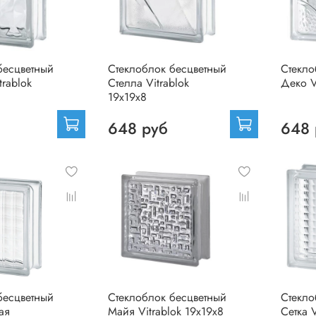
бесцветный
Стеклоблок бесцветный
Стекло
rablok
Стелла Vitrablok
Деко V
19х19х8
648 руб
648 
бесцветный
Стеклоблок бесцветный
Стекло
ая
Майя Vitrablok 19х19х8
Сетка V