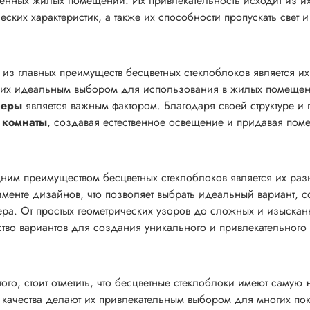
енных жилых помещений. Их привлекательность исходит из их 
ческих характеристик, а также их способности пропускать свет
из главных преимуществ бесцветных стеклоблоков является и
 их идеальным выбором для использования в жилых помещен
феры
является важным фактором. Благодаря своей структуре и 
 комнаты
, создавая естественное освещение и придавая по
ним преимуществом бесцветных стеклоблоков является их ра
именте дизайнов, что позволяет выбрать идеальный вариант,
ера. От простых геометрических узоров до сложных и изыскан
тво вариантов для создания уникального и привлекательного
того, стоит отметить, что бесцветные стеклоблоки имеют самую
 качества делают их привлекательным выбором для многих по