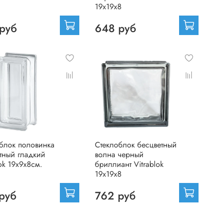
19х19х8
руб
648 руб
блок половинка
Стеклоблок бесцветный
тный гладкий
волна черный
lok 19х9х8см.
бриллиант Vitrablok
19х19х8
руб
762 руб