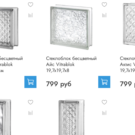
бесцветный
Стеклоблок бесцветный
Стекло
rablok
Айс Vitrablok
Актис V
см
19,7x19,7x8
19,7x19
799 руб
799 