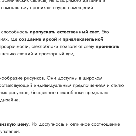
эстетических свойств, неповторимого дизайна и
 и помогать ему проникать внутрь помещений.
х способность
пропускать естественный свет
. Это
иях, где
создание яркой
и
привлекательной
прозрачности, стеклоблоки позволяют свету
проникать
мещению свежий и просторный вид.
знообразие рисунков. Они доступны в широком
 соответствующий индивидуальным предпочтениям и стилю
ных рисунков, бесцветные стеклоблоки предлагают
 дизайна.
низкую цену
. Их доступность и отличное соотношение
купателей.