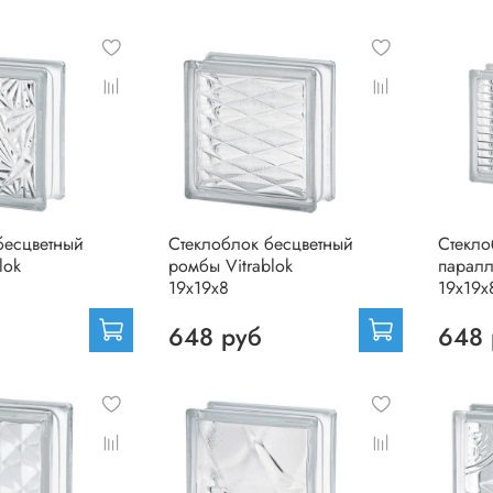
бесцветный
Стеклоблок бесцветный
Стекло
lok
ромбы Vitrablok
паралл
19х19х8
19х19х
648 руб
648 