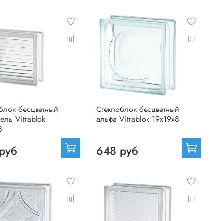
блок бесцветный
Стеклоблок бесцветный
ель Vitrablok
альфа Vitrablok 19х19х8
8
руб
648 руб