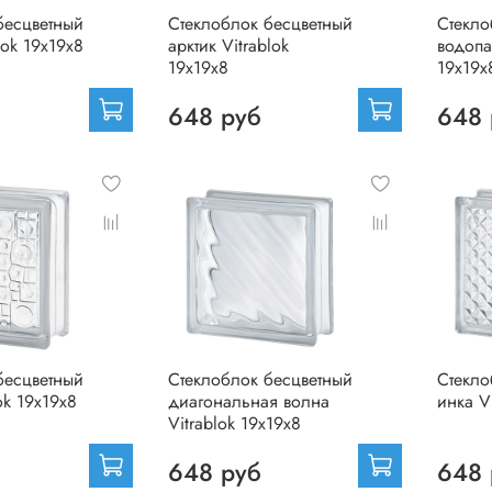
бесцветный
Стеклоблок бесцветный
Стекло
lok 19х19х8
арктик Vitrablok
водопа
19х19х8
19х19х
648 руб
648 
бесцветный
Стеклоблок бесцветный
Стекло
ok 19х19х8
диагональная волна
инка V
Vitrablok 19х19х8
648 руб
648 