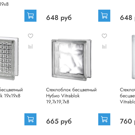
х19х8
648 руб
648 
бесцветный
Стеклоблок бесцветный
Стекло
ok 19х19х8
Нубио Vitrablok
бесцве
19,7x19,7x8
Vitrab
665 руб
760 