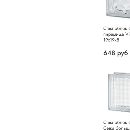
Стеклоблок 
пирамида Vit
19х19х8
648 руб
Стеклоблок 
Сетка больш