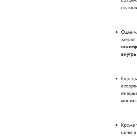
соврем
практи
Одним 
делает
атмос
внутрь
Еще од
ассорт
интерь
множес
Кроме 
цены и