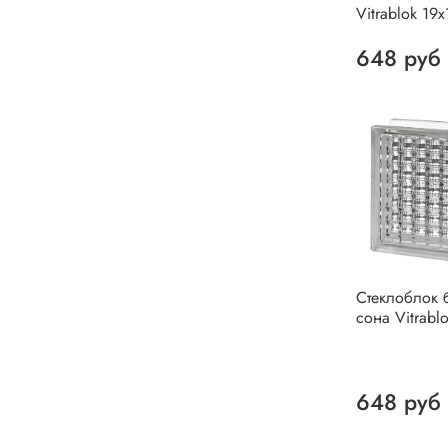
Vitrablok 19
648 руб
Стеклоблок 
сона Vitrabl
648 руб