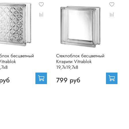
блок бесцветный
Стеклоблок бесцветный
itrablok
Клэрити Vitrablok
,7x8
19,7x19,7x8
руб
799 руб