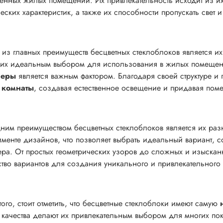
енных жилых помещений. Их привлекательность исходит из их 
ческих характеристик, а также их способности пропускать свет
из главных преимуществ бесцветных стеклоблоков является и
 их идеальным выбором для использования в жилых помещен
феры
является важным фактором. Благодаря своей структуре и 
 комнаты
, создавая естественное освещение и придавая по
ним преимуществом бесцветных стеклоблоков является их ра
именте дизайнов, что позволяет выбрать идеальный вариант,
ера. От простых геометрических узоров до сложных и изыскан
тво вариантов для создания уникального и привлекательного
того, стоит отметить, что бесцветные стеклоблоки имеют самую
 качества делают их привлекательным выбором для многих по