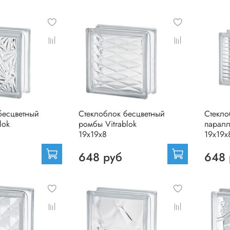
бесцветный
Стеклоблок бесцветный
Стекло
lok
ромбы Vitrablok
паралл
19х19х8
19х19х
648 руб
648 