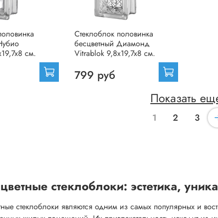
половинка
Стеклоблок половинка
Нубио
бесцветный Диамонд
x19,7x8 см.
Vitrablok 9,8x19,7x8 см.
799 руб
Показать ещ
1
2
3
цветные стеклоблоки: эстетика, уник
тные стеклоблоки являются одним из самых популярных и вост