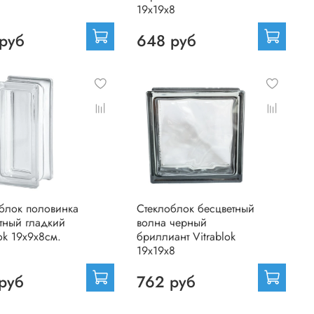
19х19х8
руб
648 руб
блок половинка
Стеклоблок бесцветный
тный гладкий
волна черный
lok 19х9х8см.
бриллиант Vitrablok
19х19х8
руб
762 руб