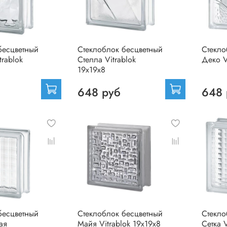
бесцветный
Стеклоблок бесцветный
Стекло
rablok
Стелла Vitrablok
Деко V
19х19х8
648 руб
648 
бесцветный
Стеклоблок бесцветный
Стекло
ая
Майя Vitrablok 19х19х8
Сетка V