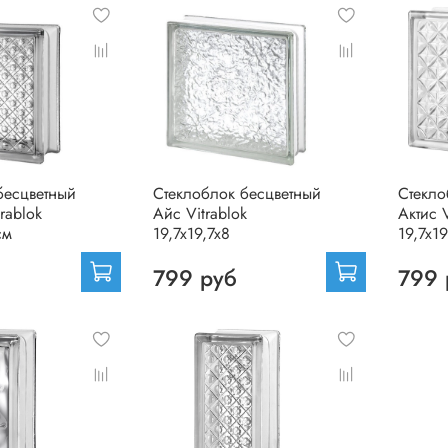
бесцветный
Стеклоблок бесцветный
Стекло
rablok
Айс Vitrablok
Актис V
см
19,7x19,7x8
19,7x19
799 руб
799 