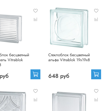
блок бесцветный
Стеклоблок бесцветный
ель Vitrablok
альфа Vitrablok 19х19х8
8
руб
648 руб