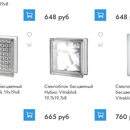
х19х8
648 руб
648 
бесцветный
Стеклоблок бесцветный
Стекло
ok 19х19х8
Нубио Vitrablok
бесцве
19,7x19,7x8
Vitrab
665 руб
760 