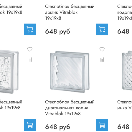
бесцветный
Стеклоблок бесцветный
Стекло
lok 19х19х8
арктик Vitrablok
водопа
19х19х8
19х19х
648 руб
648 
бесцветный
Стеклоблок бесцветный
Стекло
ok 19х19х8
диагональная волна
инка V
Vitrablok 19х19х8
648 руб
648 