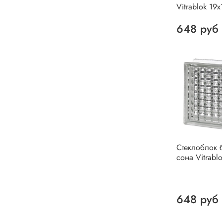
Vitrablok 19
648 руб
Стеклоблок 
сона Vitrabl
648 руб