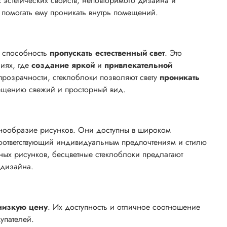
эстетических свойств, неповторимого дизайна и
 и помогать ему проникать внутрь помещений.
х способность
пропускать естественный свет
. Это
иях, где
создание яркой
и
привлекательной
прозрачности, стеклоблоки позволяют свету
проникать
мещению свежий и просторный вид.
знообразие рисунков. Они доступны в широком
 соответствующий индивидуальным предпочтениям и стилю
ных рисунков, бесцветные стеклоблоки предлагают
 дизайна.
низкую цену
. Их доступность и отличное соотношение
купателей.