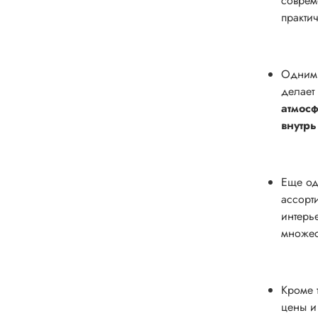
соврем
практи
Одним 
делает
атмос
внутрь
Еще од
ассорт
интерь
множес
Кроме 
цены и