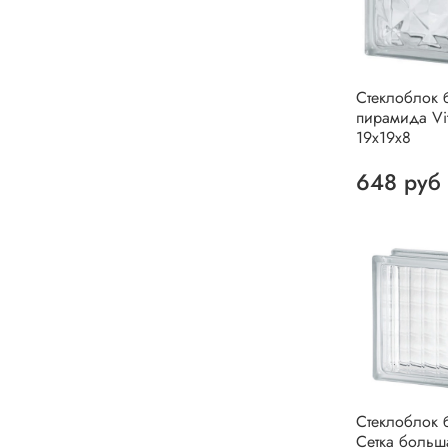
Стеклоблок 
пирамида Vit
19х19х8
648 руб
Стеклоблок 
Сетка больш