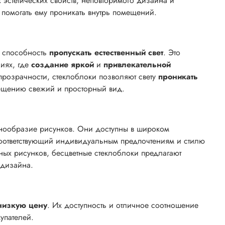
эстетических свойств, неповторимого дизайна и
 и помогать ему проникать внутрь помещений.
х способность
пропускать естественный свет
. Это
иях, где
создание яркой
и
привлекательной
прозрачности, стеклоблоки позволяют свету
проникать
мещению свежий и просторный вид.
знообразие рисунков. Они доступны в широком
 соответствующий индивидуальным предпочтениям и стилю
ных рисунков, бесцветные стеклоблоки предлагают
 дизайна.
низкую цену
. Их доступность и отличное соотношение
купателей.