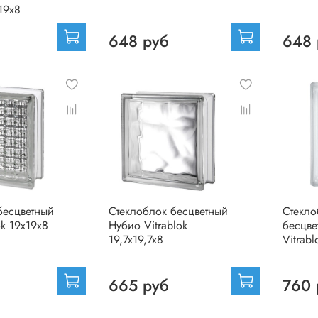
х19х8
648 руб
648 
бесцветный
Стеклоблок бесцветный
Стекло
ok 19х19х8
Нубио Vitrablok
бесцве
19,7x19,7x8
Vitrab
665 руб
760 