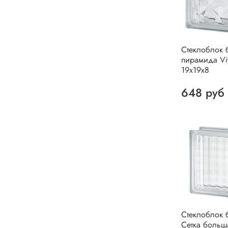
Стеклоблок 
пирамида Vit
19х19х8
648 руб
Стеклоблок 
Сетка больш