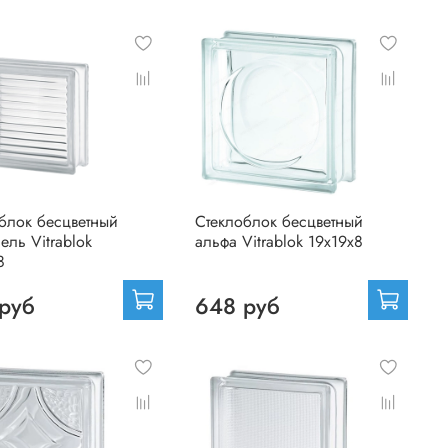
блок бесцветный
Стеклоблок бесцветный
ель Vitrablok
альфа Vitrablok 19х19х8
8
руб
648 руб