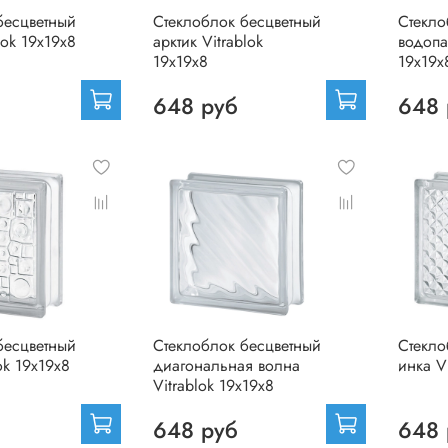
бесцветный
Стеклоблок бесцветный
Стекло
lok 19х19х8
арктик Vitrablok
водопа
19х19х8
19х19х
648 руб
648 
бесцветный
Стеклоблок бесцветный
Стекло
ok 19х19х8
диагональная волна
инка V
Vitrablok 19х19х8
648 руб
648 