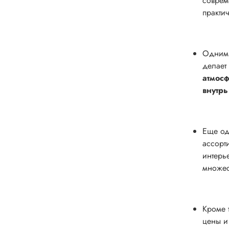
соврем
практи
Одним 
делает
атмос
внутрь
Еще од
ассорт
интерь
множес
Кроме 
цены и