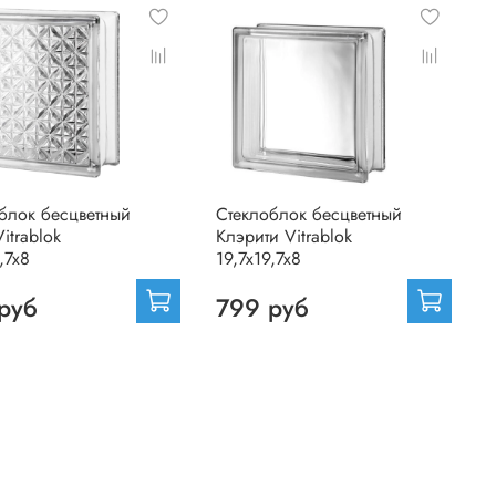
блок бесцветный
Стеклоблок бесцветный
itrablok
Клэрити Vitrablok
,7x8
19,7x19,7x8
руб
799 руб