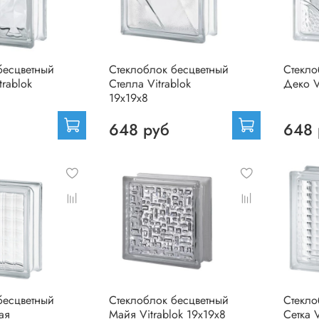
бесцветный
Стеклоблок бесцветный
Стекло
rablok
Стелла Vitrablok
Деко V
19х19х8
648 руб
648 
бесцветный
Стеклоблок бесцветный
Стекло
ая
Майя Vitrablok 19х19х8
Сетка V