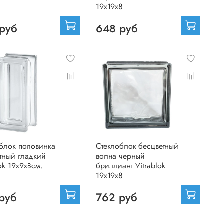
19х19х8
руб
648 руб
блок половинка
Стеклоблок бесцветный
тный гладкий
волна черный
lok 19х9х8см.
бриллиант Vitrablok
19х19х8
руб
762 руб