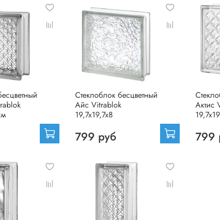
бесцветный
Стеклоблок бесцветный
Стекло
rablok
Айс Vitrablok
Актис V
см
19,7x19,7x8
19,7x19
799 руб
799 