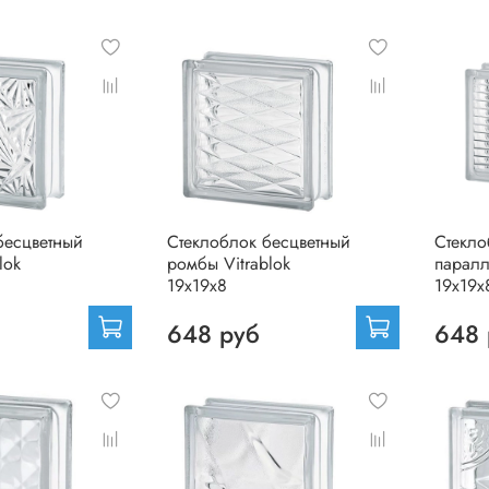
бесцветный
Стеклоблок бесцветный
Стекло
lok
ромбы Vitrablok
паралл
19х19х8
19х19х
648 руб
648 