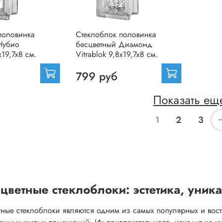
половинка
Стеклоблок половинка
Нубио
бесцветный Диамонд
x19,7x8 см.
Vitrablok 9,8x19,7x8 см.
799 руб
Показать ещ
1
2
3
цветные стеклоблоки: эстетика, уник
тные стеклоблоки являются одним из самых популярных и вост