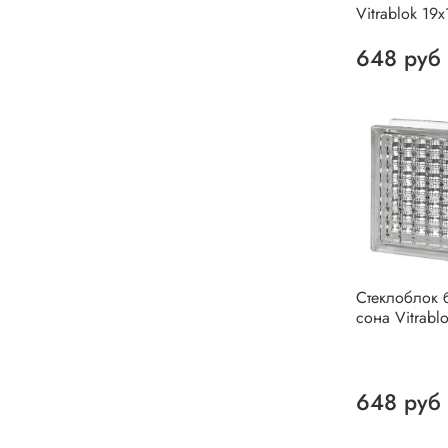
Vitrablok 19
648 руб
Стеклоблок 
сона Vitrabl
648 руб