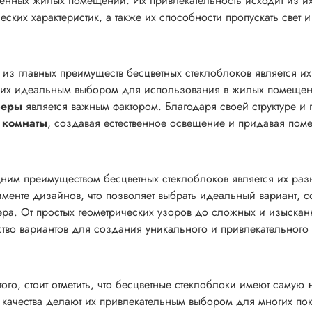
енных жилых помещений. Их привлекательность исходит из их 
ческих характеристик, а также их способности пропускать свет
из главных преимуществ бесцветных стеклоблоков является и
 их идеальным выбором для использования в жилых помещен
феры
является важным фактором. Благодаря своей структуре и 
 комнаты
, создавая естественное освещение и придавая по
ним преимуществом бесцветных стеклоблоков является их ра
именте дизайнов, что позволяет выбрать идеальный вариант,
ера. От простых геометрических узоров до сложных и изыскан
тво вариантов для создания уникального и привлекательного
того, стоит отметить, что бесцветные стеклоблоки имеют самую
 качества делают их привлекательным выбором для многих по