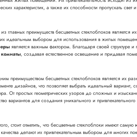
енных жилых помещений. Их привлекательность исходит из их 
ческих характеристик, а также их способности пропускать свет
из главных преимуществ бесцветных стеклоблоков является и
 их идеальным выбором для использования в жилых помещен
феры
является важным фактором. Благодаря своей структуре и 
 комнаты
, создавая естественное освещение и придавая по
ним преимуществом бесцветных стеклоблоков является их ра
именте дизайнов, что позволяет выбрать идеальный вариант,
ера. От простых геометрических узоров до сложных и изыскан
тво вариантов для создания уникального и привлекательного
того, стоит отметить, что бесцветные стеклоблоки имеют самую
 качества делают их привлекательным выбором для многих по