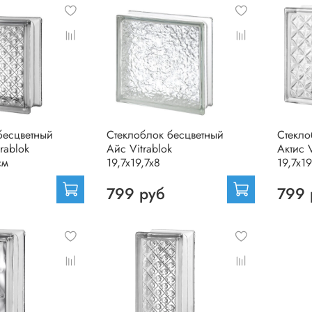
бесцветный
Стеклоблок бесцветный
Стекло
rablok
Айс Vitrablok
Актис V
см
19,7x19,7x8
19,7x19
799 руб
799 