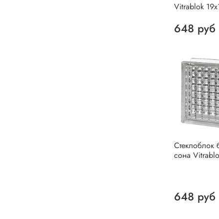
Vitrablok 19
648 руб
Стеклоблок 
сона Vitrabl
648 руб