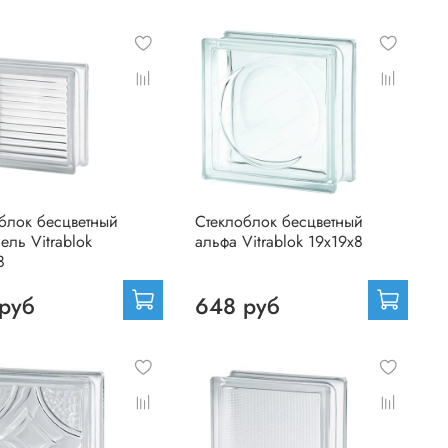
блок бесцветный
Стеклоблок бесцветный
ель Vitrablok
альфа Vitrablok 19х19х8
8
руб
648 руб