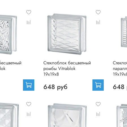
бесцветный
Стеклоблок бесцветный
Стекло
lok
ромбы Vitrablok
паралл
19х19х8
19х19х
648 руб
648 