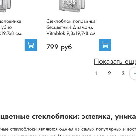
половинка
Стеклоблок половинка
Нубио
бесцветный Диамонд
x19,7x8 см.
Vitrablok 9,8x19,7x8 см.
799 руб
Показать ещ
1
2
3
цветные стеклоблоки: эстетика, уник
тные стеклоблоки являются одним из самых популярных и вост