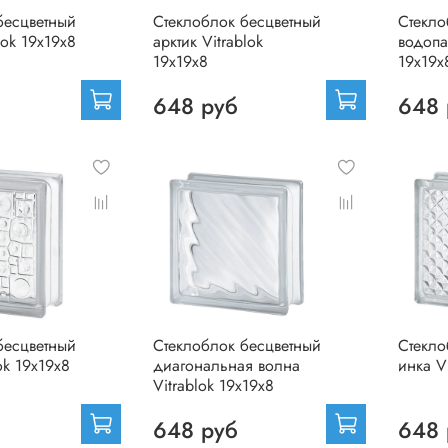
бесцветный
Стеклоблок бесцветный
Стекло
lok 19х19х8
арктик Vitrablok
водопа
19х19х8
19х19х
648 руб
648 
бесцветный
Стеклоблок бесцветный
Стекло
ok 19х19х8
диагональная волна
инка V
Vitrablok 19х19х8
648 руб
648 