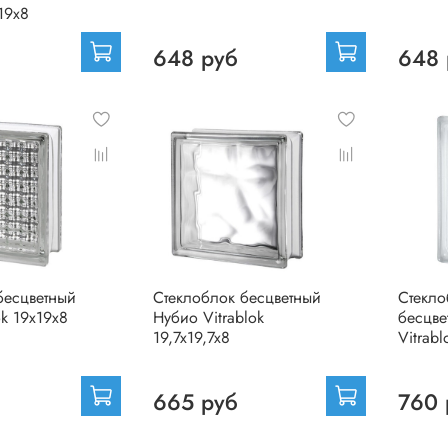
х19х8
648 руб
648 
бесцветный
Стеклоблок бесцветный
Стекло
ok 19х19х8
Нубио Vitrablok
бесцве
19,7x19,7x8
Vitrab
665 руб
760 