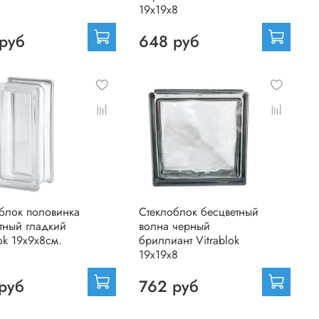
19х19х8
руб
648 руб
блок половинка
Стеклоблок бесцветный
тный гладкий
волна черный
lok 19х9х8см.
бриллиант Vitrablok
19х19х8
руб
762 руб