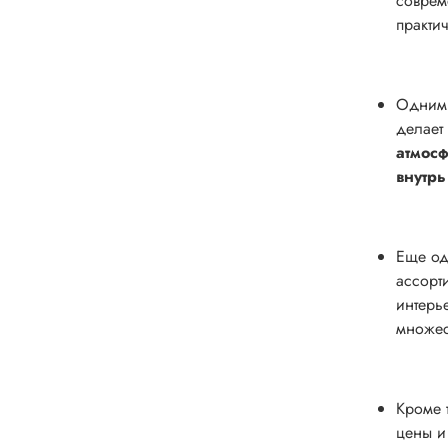
соврем
практи
Одним 
делает
атмос
внутрь
Еще од
ассорт
интерь
множес
Кроме 
цены и