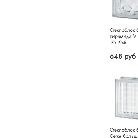
Стеклоблок 
пирамида Vit
19х19х8
648 руб
Стеклоблок 
Сетка больш