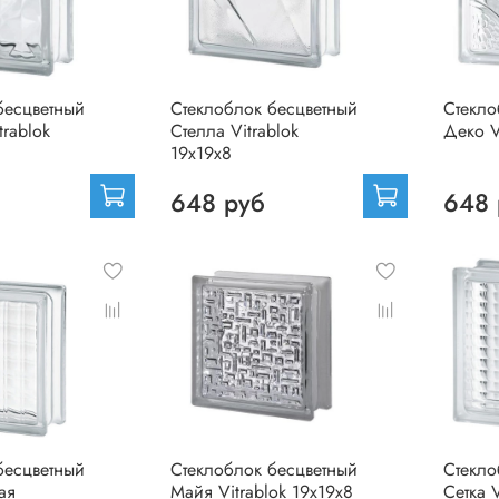
бесцветный
Стеклоблок бесцветный
Стекло
rablok
Стелла Vitrablok
Деко V
19х19х8
648 руб
648 
бесцветный
Стеклоблок бесцветный
Стекло
ая
Майя Vitrablok 19х19х8
Сетка V