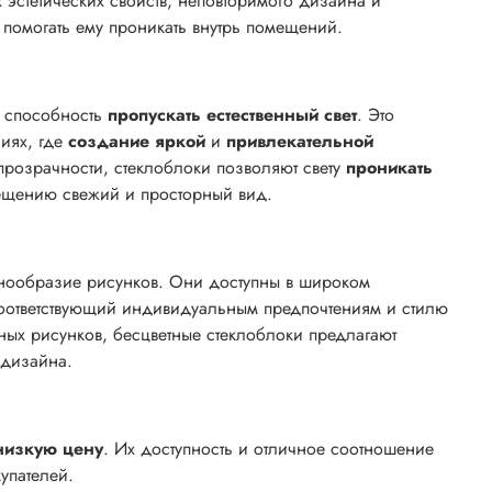
эстетических свойств, неповторимого дизайна и
 и помогать ему проникать внутрь помещений.
х способность
пропускать естественный свет
. Это
иях, где
создание яркой
и
привлекательной
прозрачности, стеклоблоки позволяют свету
проникать
мещению свежий и просторный вид.
знообразие рисунков. Они доступны в широком
 соответствующий индивидуальным предпочтениям и стилю
ных рисунков, бесцветные стеклоблоки предлагают
 дизайна.
низкую цену
. Их доступность и отличное соотношение
купателей.