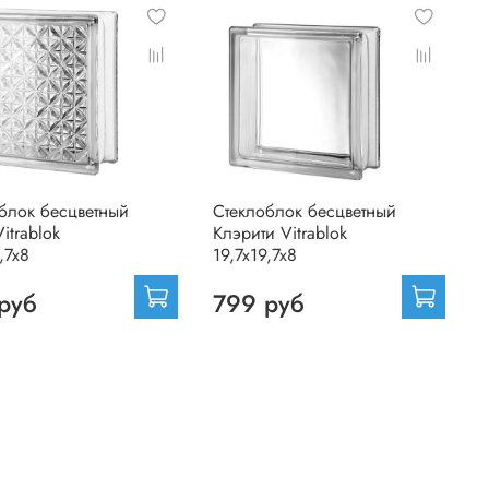
блок бесцветный
Стеклоблок бесцветный
itrablok
Клэрити Vitrablok
,7x8
19,7x19,7x8
руб
799 руб