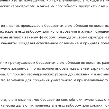
енных жилых помещений. Их привлекательность исходит из их 
ческих характеристик, а также их способности пропускать свет
из главных преимуществ бесцветных стеклоблоков является и
 их идеальным выбором для использования в жилых помещен
феры
является важным фактором. Благодаря своей структуре и 
 комнаты
, создавая естественное освещение и придавая по
ним преимуществом бесцветных стеклоблоков является их ра
именте дизайнов, что позволяет выбрать идеальный вариант,
ера. От простых геометрических узоров до сложных и изыскан
тво вариантов для создания уникального и привлекательного
того, стоит отметить, что бесцветные стеклоблоки имеют самую
 качества делают их привлекательным выбором для многих по