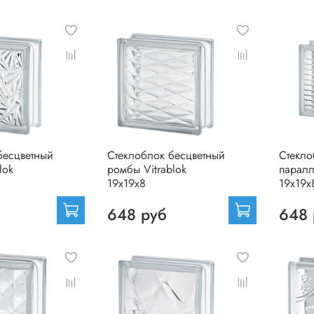
бесцветный
Стеклоблок бесцветный
Стекло
lok
ромбы Vitrablok
паралл
19х19х8
19х19х
648 руб
648 