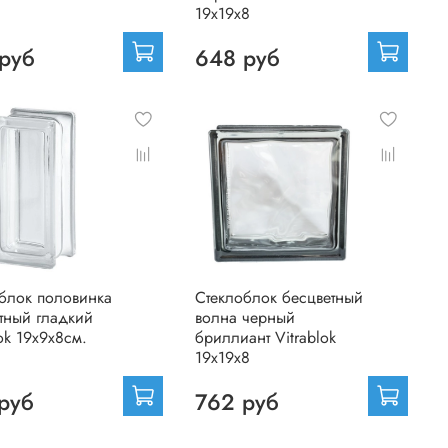
19х19х8
руб
648 руб
блок половинка
Стеклоблок бесцветный
тный гладкий
волна черный
lok 19х9х8см.
бриллиант Vitrablok
19х19х8
руб
762 руб