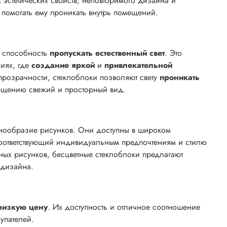
эстетических свойств, неповторимого дизайна и
 и помогать ему проникать внутрь помещений.
х способность
пропускать естественный свет
. Это
иях, где
создание яркой
и
привлекательной
прозрачности, стеклоблоки позволяют свету
проникать
мещению свежий и просторный вид.
знообразие рисунков. Они доступны в широком
 соответствующий индивидуальным предпочтениям и стилю
ных рисунков, бесцветные стеклоблоки предлагают
 дизайна.
низкую цену
. Их доступность и отличное соотношение
купателей.