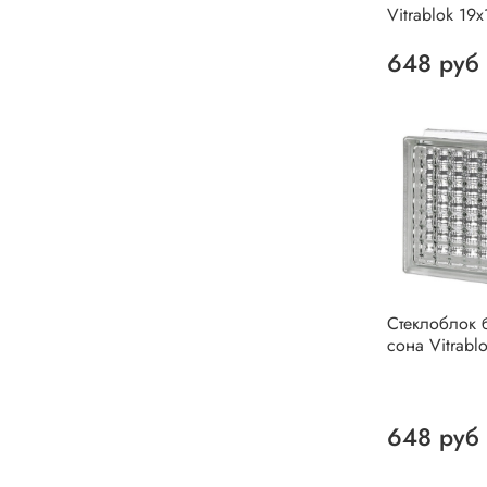
Vitrablok 19
648 руб
Стеклоблок 
сона Vitrabl
648 руб