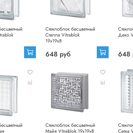
бесцветный
Стеклоблок бесцветный
Стекло
rablok
Стелла Vitrablok
Деко V
19х19х8
648 руб
648 
бесцветный
Стеклоблок бесцветный
Стекло
ая
Майя Vitrablok 19х19х8
Сетка V