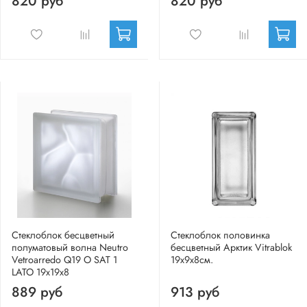
820 руб
820 руб
Стеклоблок бесцветный
Стеклоблок половинка
полуматовый волна Neutro
бесцветный Арктик Vitrablok
Vetroarredo Q19 O SAT 1
19х9х8см.
LATO 19x19x8
889 руб
913 руб