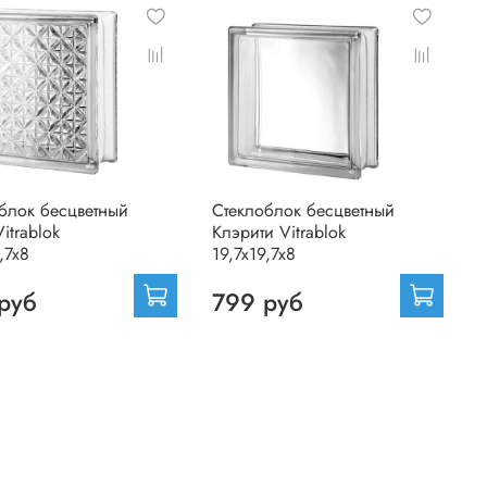
блок бесцветный
Стеклоблок бесцветный
itrablok
Клэрити Vitrablok
,7x8
19,7x19,7x8
руб
799 руб