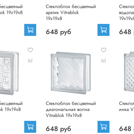
бесцветный
Стеклоблок бесцветный
Стекло
lok 19х19х8
арктик Vitrablok
водопа
19х19х8
19х19х
648 руб
648 
бесцветный
Стеклоблок бесцветный
Стекло
ok 19х19х8
диагональная волна
инка V
Vitrablok 19х19х8
648 руб
648 