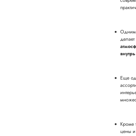
соврем
практи
Одним 
делает
атмос
внутрь
Еще од
ассорт
интерь
множес
Кроме 
цены и