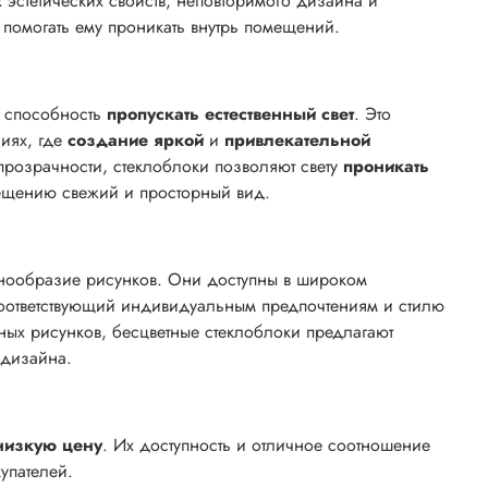
эстетических свойств, неповторимого дизайна и
 и помогать ему проникать внутрь помещений.
х способность
пропускать естественный свет
. Это
иях, где
создание яркой
и
привлекательной
прозрачности, стеклоблоки позволяют свету
проникать
мещению свежий и просторный вид.
знообразие рисунков. Они доступны в широком
 соответствующий индивидуальным предпочтениям и стилю
ных рисунков, бесцветные стеклоблоки предлагают
 дизайна.
низкую цену
. Их доступность и отличное соотношение
купателей.