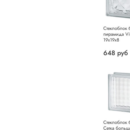
Стеклоблок 
пирамида Vit
19х19х8
648 руб
Стеклоблок 
Сетка больш