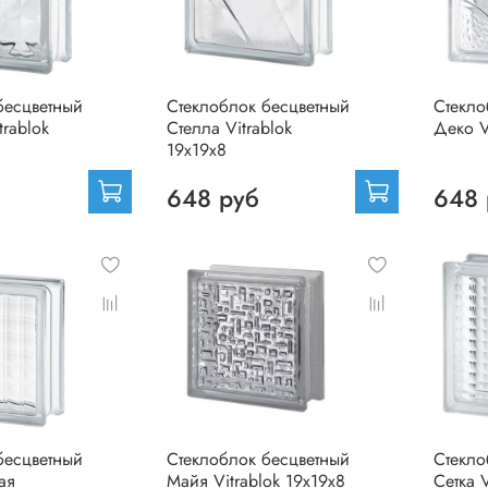
бесцветный
Стеклоблок бесцветный
Стекло
rablok
Стелла Vitrablok
Деко V
19х19х8
648 руб
648 
бесцветный
Стеклоблок бесцветный
Стекло
ая
Майя Vitrablok 19х19х8
Сетка V