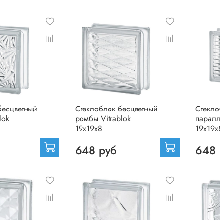
бесцветный
Стеклоблок бесцветный
Стекло
lok
ромбы Vitrablok
паралл
19х19х8
19х19х
648 руб
648 