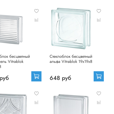
блок бесцветный
Стеклоблок бесцветный
ель Vitrablok
альфа Vitrablok 19х19х8
8
руб
648 руб