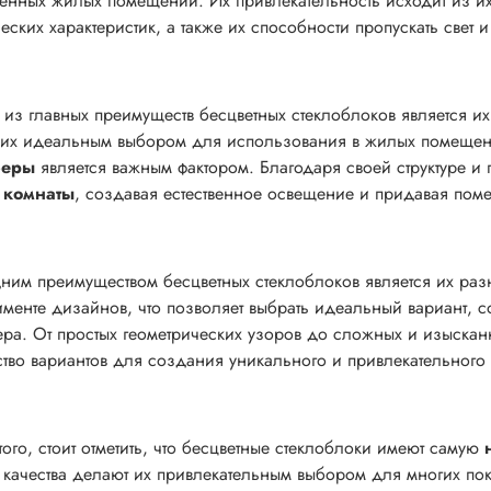
енных жилых помещений. Их привлекательность исходит из их 
ческих характеристик, а также их способности пропускать свет
из главных преимуществ бесцветных стеклоблоков является и
 их идеальным выбором для использования в жилых помещен
феры
является важным фактором. Благодаря своей структуре и 
 комнаты
, создавая естественное освещение и придавая по
ним преимуществом бесцветных стеклоблоков является их ра
именте дизайнов, что позволяет выбрать идеальный вариант,
ера. От простых геометрических узоров до сложных и изыскан
тво вариантов для создания уникального и привлекательного
того, стоит отметить, что бесцветные стеклоблоки имеют самую
 качества делают их привлекательным выбором для многих по