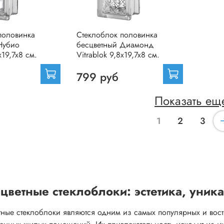
половинка
Стеклоблок половинка
Нубио
бесцветный Диамонд
x19,7x8 см.
Vitrablok 9,8x19,7x8 см.
799 руб
Показать ещ
1
2
3
цветные стеклоблоки: эстетика, уник
тные стеклоблоки являются одним из самых популярных и вост