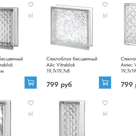
бесцветный
Стеклоблок бесцветный
Стекло
rablok
Айс Vitrablok
Актис V
см
19,7x19,7x8
19,7x19
799 руб
799 