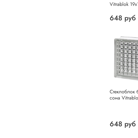
Vitrablok 19
648 руб
Стеклоблок 
сона Vitrabl
648 руб