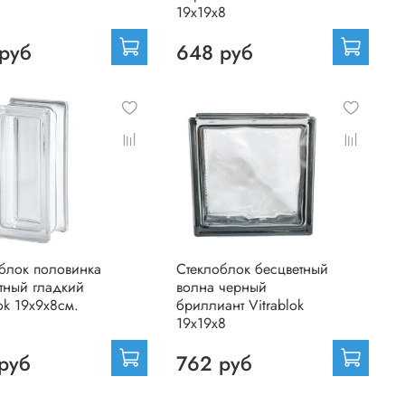
19х19х8
руб
648 руб
блок половинка
Стеклоблок бесцветный
тный гладкий
волна черный
lok 19х9х8см.
бриллиант Vitrablok
19х19х8
руб
762 руб