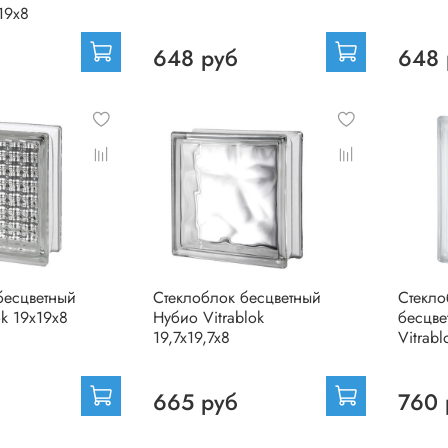
х19х8
648 руб
648 
бесцветный
Стеклоблок бесцветный
Стекло
ok 19х19х8
Нубио Vitrablok
бесцве
19,7x19,7x8
Vitrab
665 руб
760 