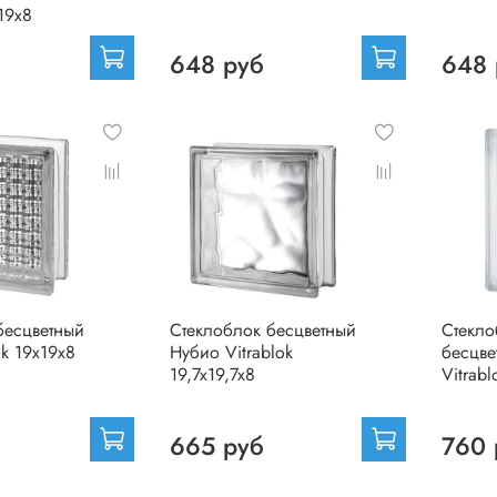
х19х8
648 руб
648 
бесцветный
Стеклоблок бесцветный
Стекло
ok 19х19х8
Нубио Vitrablok
бесцве
19,7x19,7x8
Vitrab
665 руб
760 