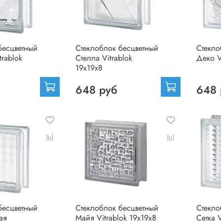
бесцветный
Стеклоблок бесцветный
Стекло
rablok
Стелла Vitrablok
Деко V
19х19х8
648 руб
648 
бесцветный
Стеклоблок бесцветный
Стекло
ая
Майя Vitrablok 19х19х8
Сетка V