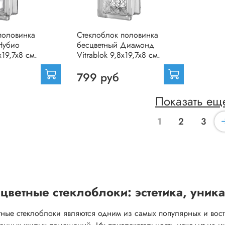
половинка
Стеклоблок половинка
Нубио
бесцветный Диамонд
x19,7x8 см.
Vitrablok 9,8x19,7x8 см.
799 руб
Показать ещ
1
2
3
цветные стеклоблоки: эстетика, уник
тные стеклоблоки являются одним из самых популярных и вост