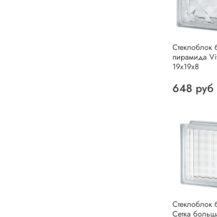
Стеклоблок 
пирамида Vit
19х19х8
648 руб
Стеклоблок 
Сетка больш