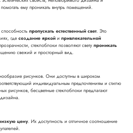
эстетических свойств, неповторимого дизайна и
 и помогать ему проникать внутрь помещений.
х способность
пропускать естественный свет
. Это
иях, где
создание яркой
и
привлекательной
прозрачности, стеклоблоки позволяют свету
проникать
мещению свежий и просторный вид.
знообразие рисунков. Они доступны в широком
 соответствующий индивидуальным предпочтениям и стилю
ных рисунков, бесцветные стеклоблоки предлагают
 дизайна.
низкую цену
. Их доступность и отличное соотношение
купателей.