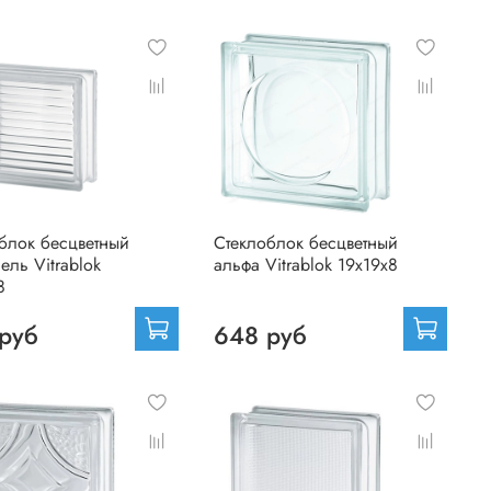
блок бесцветный
Стеклоблок бесцветный
ель Vitrablok
альфа Vitrablok 19х19х8
8
руб
648 руб