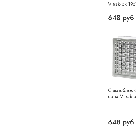
Vitrablok 19
648 руб
Стеклоблок 
сона Vitrabl
648 руб