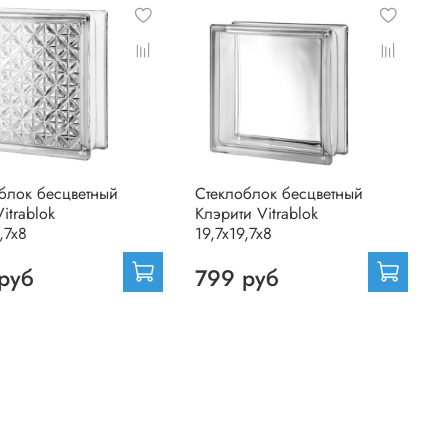
блок бесцветный
Стеклоблок бесцветный
itrablok
Клэрити Vitrablok
,7x8
19,7x19,7x8
руб
799 руб