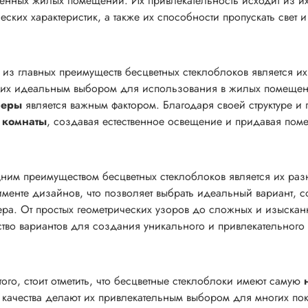
енных жилых помещений. Их привлекательность исходит из их 
ческих характеристик, а также их способности пропускать свет
из главных преимуществ бесцветных стеклоблоков является и
 их идеальным выбором для использования в жилых помещен
феры
является важным фактором. Благодаря своей структуре и 
 комнаты
, создавая естественное освещение и придавая по
ним преимуществом бесцветных стеклоблоков является их ра
именте дизайнов, что позволяет выбрать идеальный вариант,
ера. От простых геометрических узоров до сложных и изыскан
тво вариантов для создания уникального и привлекательного
того, стоит отметить, что бесцветные стеклоблоки имеют самую
 качества делают их привлекательным выбором для многих по