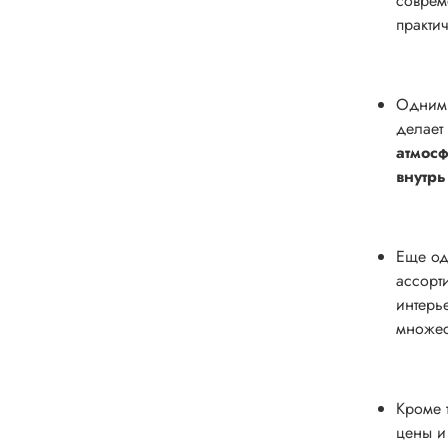
соврем
практи
Одним 
делает
атмос
внутрь
Еще од
ассорт
интерь
множес
Кроме 
цены и