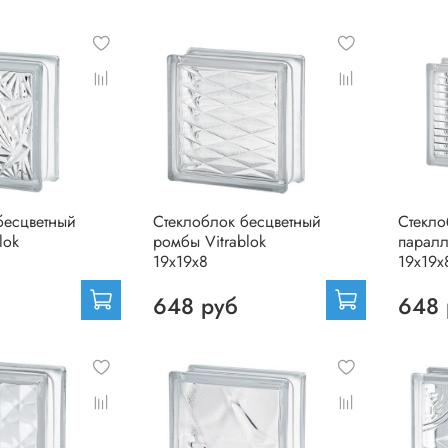
бесцветный
Стеклоблок бесцветный
Стекло
lok
ромбы Vitrablok
паралл
19х19х8
19х19х
648 руб
648 