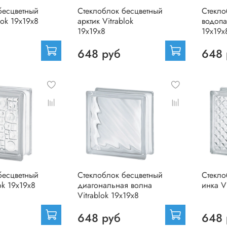
бесцветный
Стеклоблок бесцветный
Стекло
lok 19х19х8
арктик Vitrablok
водопа
19х19х8
19х19х
648 руб
648 
бесцветный
Стеклоблок бесцветный
Стекло
ok 19х19х8
диагональная волна
инка V
Vitrablok 19х19х8
648 руб
648 