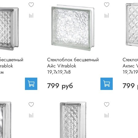
бесцветный
Стеклоблок бесцветный
Стекло
rablok
Айс Vitrablok
Актис V
см
19,7x19,7x8
19,7x19
799 руб
799 