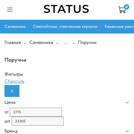
0
Сантехника
Стеклоблоки, стеклянные кирпичи
Каменные рако
Главная
Сантехника
...
Поручни
Поручни
Фильтры
Сбросить
Цена
от
до
Бренд