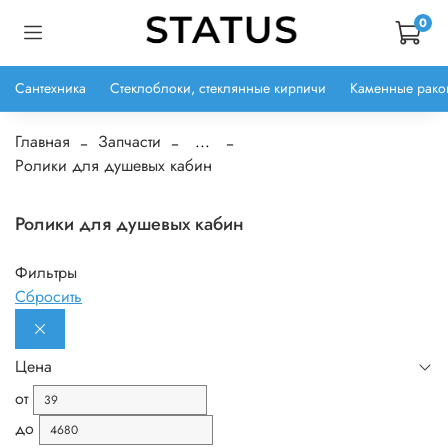
0
Сантехника
Стеклоблоки, стеклянные кирпичи
Каменные рако
Главная
Запчасти
...
Ролики для душевых кабин
Ролики для душевых кабин
Фильтры
Сбросить
Цена
от
до